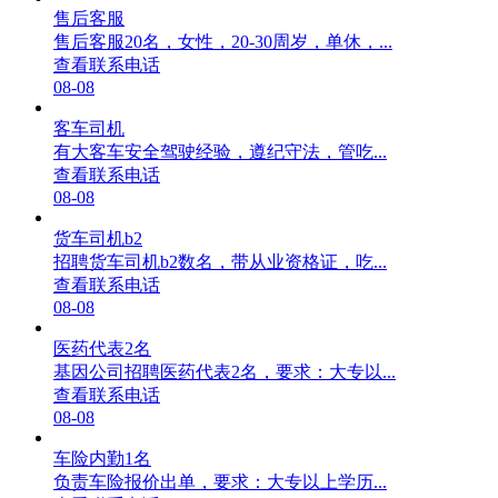
售后客服
售后客服20名，女性，20-30周岁，单休，...
查看联系电话
08-08
客车司机
有大客车安全驾驶经验，遵纪守法，管吃...
查看联系电话
08-08
货车司机b2
招聘货车司机b2数名，带从业资格证，吃...
查看联系电话
08-08
医药代表2名
基因公司招聘医药代表2名，要求：大专以...
查看联系电话
08-08
车险内勤1名
负责车险报价出单，要求：大专以上学历...