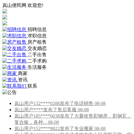
岚山便民网 欢迎您!
招聘信息
求职信息
房产租售
交友婚恋
二手出售
二手求购
生活服务
商家
资讯
联系
岚山用户132****0288发布了电话销售 08-08
岚山用户****发布了售后客服 08-08
岚山用户185****6038发布了大量收售彩钢房，彩钢瓦，
复合板，各种... 08-08
岚山用户152****8822发布了专业搬家 08-08