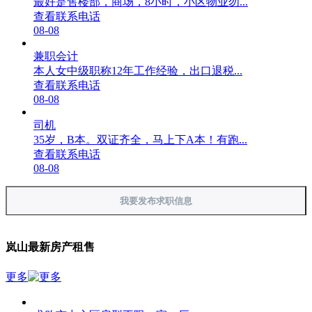
最好是售楼部，商场，8小时，小区物业勿...
查看联系电话
08-08
兼职会计
本人女中级职称12年工作经验，出口退税...
查看联系电话
08-08
司机
35岁，B本。双证齐全，马上下A本！有跑...
查看联系电话
08-08
我要发布求职信息
岚山最新房产租售
更多