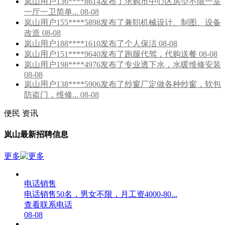
岚山用户136****8614发布了求购市中心区房型不限一室
一厅一卫简单... 08-08
岚山用户155****5898发布了兼职机械设计、制图、设备
改造 08-08
岚山用户188****1610发布了个人保洁 08-08
岚山用户151****9640发布了跑腿代驾，代购送餐 08-08
岚山用户198****4976发布了专业透下水，水暖维修安装
08-08
岚山用户138****5906发布了纱窗厂定做各种纱窗，软包
防盗门，维修... 08-08
便民
资讯
岚山最新招聘信息
更多
电话销售
电话销售50名，男女不限，月工资4000-80...
查看联系电话
08-08