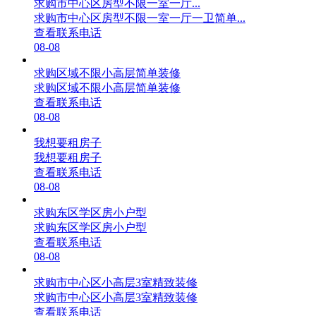
求购市中心区房型不限一室一厅...
求购市中心区房型不限一室一厅一卫简单...
查看联系电话
08-08
求购区域不限小高层简单装修
求购区域不限小高层简单装修
查看联系电话
08-08
我想要租房子
我想要租房子
查看联系电话
08-08
求购东区学区房小户型
求购东区学区房小户型
查看联系电话
08-08
求购市中心区小高层3室精致装修
求购市中心区小高层3室精致装修
查看联系电话