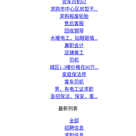
货车司机b2
求购市中心区房型不...
求购报废轮胎
售后客服
回收钢琴
水暖电工，钻眼砸墙...
兼职会计
店铺美工
司机
城区1-3楼价格在80万...
家庭保洁师
客车司机
男，有电工证求职
急招保洁，保安，客...
最新列表
全部
招聘信息
求职信息