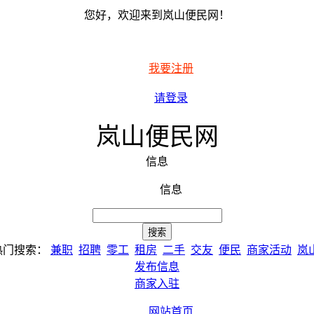
您好，欢迎来到岚山便民网！
我要注册
请登录
岚山便民网
信息
信息
热门搜索：
兼职
招聘
零工
租房
二手
交友
便民
商家活动
岚
发布信息
商家入驻
网站首页