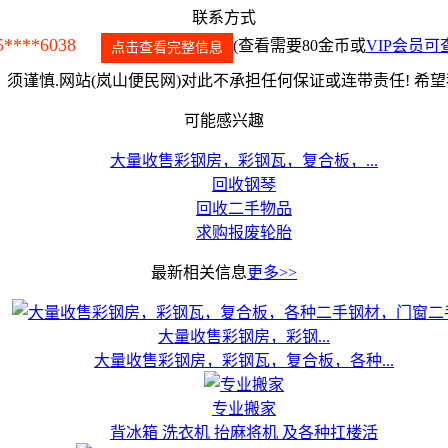
联系方式
5****6038
(查看需要80金币或
VIP会员可
点击查看完整信息
须谨慎.网站(岚山便民网)对此不承担任何保证或连带责任! 希
可能感兴趣
大量收售彩钢房，彩钢瓦，复合板，...
回收钢琴
回收二手物品
求购报废轮胎
最新相关信息
更多>>
大量收售彩钢房，彩钢...
大量收售彩钢房，彩钢瓦，复合板，各种...
专业搬家
背冰箱 洗衣机 抬麻将机 及各种扛楼活