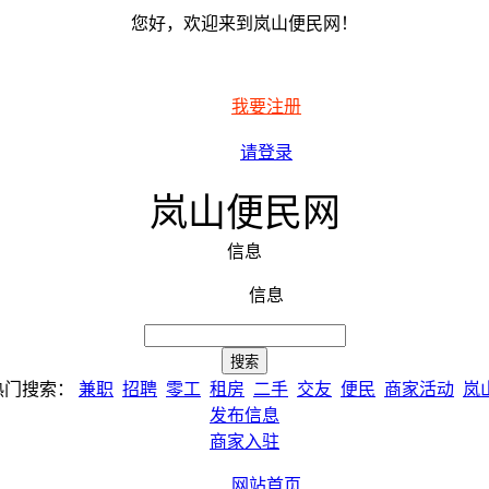
您好，欢迎来到岚山便民网！
我要注册
请登录
岚山便民网
信息
信息
热门搜索：
兼职
招聘
零工
租房
二手
交友
便民
商家活动
岚
发布信息
商家入驻
网站首页